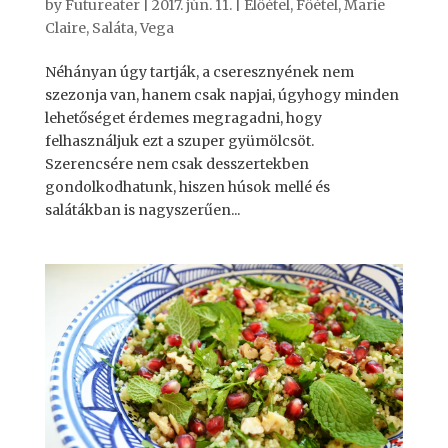
by
Futureater
|
2017. jún. 11.
|
Előétel
,
Főétel
,
Marie
Claire
,
Saláta
,
Vega
Néhányan úgy tartják, a cseresznyének nem
szezonja van, hanem csak napjai, úgyhogy minden
lehetőséget érdemes megragadni, hogy
felhasználjuk ezt a szuper gyümölcsöt.
Szerencsére nem csak desszertekben
gondolkodhatunk, hiszen húsok mellé és
salátákban is nagyszerűen...