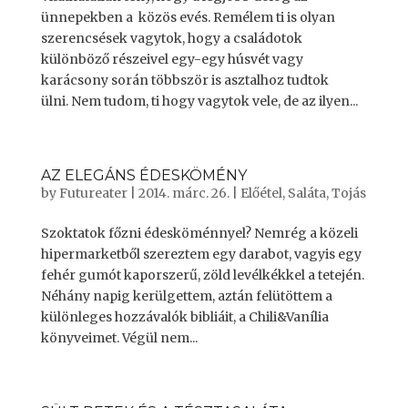
ünnepekben a közös evés. Remélem ti is olyan
szerencsések vagytok, hogy a családotok
különböző részeivel egy-egy húsvét vagy
karácsony során többször is asztalhoz tudtok
ülni. Nem tudom, ti hogy vagytok vele, de az ilyen...
AZ ELEGÁNS ÉDESKÖMÉNY
by
Futureater
|
2014. márc. 26.
|
Előétel
,
Saláta
,
Tojás
Szoktatok főzni édesköménnyel? Nemrég a közeli
hipermarketből szereztem egy darabot, vagyis egy
fehér gumót kaporszerű, zöld levélkékkel a tetején.
Néhány napig kerülgettem, aztán felütöttem a
különleges hozzávalók bibliáit, a Chili&Vanília
könyveimet. Végül nem...