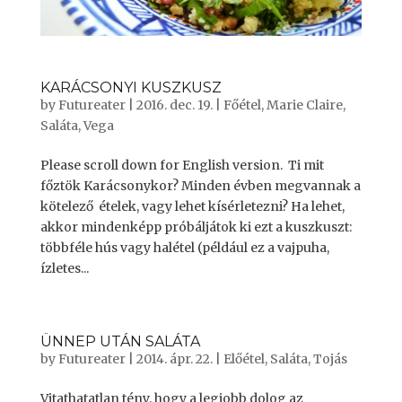
KARÁCSONYI KUSZKUSZ
by
Futureater
|
2016. dec. 19.
|
Főétel
,
Marie Claire
,
Saláta
,
Vega
Please scroll down for English version. Ti mit
főztök Karácsonykor? Minden évben megvannak a
kötelező ételek, vagy lehet kísérletezni? Ha lehet,
akkor mindenképp próbáljátok ki ezt a kuszkuszt:
többféle hús vagy halétel (például ez a vajpuha,
ízletes...
ÜNNEP UTÁN SALÁTA
by
Futureater
|
2014. ápr. 22.
|
Előétel
,
Saláta
,
Tojás
Vitathatatlan tény, hogy a legjobb dolog az