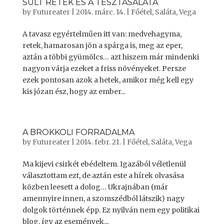
SÜLT RETEK ÉS A TÉSZTASALÁTA
by
Futureater
|
2014. márc. 14.
|
Főétel
,
Saláta
,
Vega
A tavasz egyértelműen itt van: medvehagyma,
retek, hamarosan jön a spárga is, meg az eper,
aztán a többi gyümölcs… azt hiszem már mindenki
nagyon várja ezeket a friss növényeket. Persze
ezek pontosan azok a hetek, amikor még kell egy
kis józan ész, hogy az ember...
A BROKKOLI FORRADALMA
by
Futureater
|
2014. febr. 21.
|
Főétel
,
Saláta
,
Vega
Ma kijevi csirkét ebédeltem. Igazából véletlenül
választottam ezt, de aztán este a hírek olvasása
közben leesett a dolog… Ukrajnában (már
amennyire innen, a szomszédból látszik) nagy
dolgok történnek épp. Ez nyilván nem egy politikai
blog, így az események...