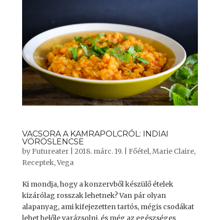
VACSORA A KAMRAPOLCRÓL: INDIAI
VÖRÖSLENCSE
by
Futureater
|
2018. márc. 19.
|
Főétel
,
Marie Claire
,
Receptek
,
Vega
Ki mondja, hogy a konzervből készülő ételek
kizárólag rosszak lehetnek? Van pár olyan
alapanyag, ami kifejezetten tartós, mégis csodákat
lehet belőle varázsolni, és még az egészséges