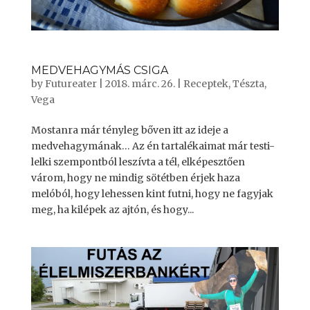
MEDVEHAGYMÁS CSIGA
by
Futureater
|
2018. márc. 26.
|
Receptek
,
Tészta
,
Vega
Mostanra már tényleg bőven itt az ideje a
medvehagymának… Az én tartalékaimat már testi-
lelki szempontból leszívta a tél, elképesztően
várom, hogy ne mindig sötétben érjek haza
melóból, hogy lehessen kint futni, hogy ne fagyjak
meg, ha kilépek az ajtón, és hogy...