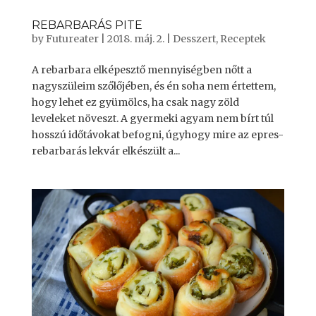
REBARBARÁS PITE
by
Futureater
|
2018. máj. 2.
|
Desszert
,
Receptek
A rebarbara elképesztő mennyiségben nőtt a
nagyszüleim szőlőjében, és én soha nem értettem,
hogy lehet ez gyümölcs, ha csak nagy zöld
leveleket növeszt. A gyermeki agyam nem bírt túl
hosszú időtávokat befogni, úgyhogy mire az epres-
rebarbarás lekvár elkészült a...