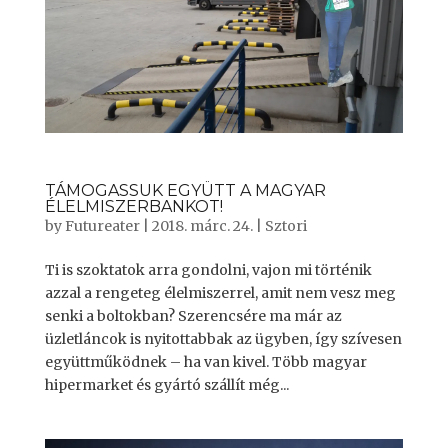
TÁMOGASSUK EGYÜTT A MAGYAR
ÉLELMISZERBANKOT!
by
Futureater
|
2018. márc. 24.
|
Sztori
Ti is szoktatok arra gondolni, vajon mi történik
azzal a rengeteg élelmiszerrel, amit nem vesz meg
senki a boltokban? Szerencsére ma már az
üzletláncok is nyitottabbak az ügyben, így szívesen
együttműködnek – ha van kivel. Több magyar
hipermarket és gyártó szállít még...