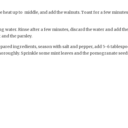
the heat up to middle, and add the walnuts. Toast for a few minutes
ing water. Rinse after a few minutes, discard the water and add th
 and the parsley.
repared ingredients, season with salt and pepper, add 5-6 tablesp
ll thoroughly. Sprinkle some mint leaves and the pomogranate seed