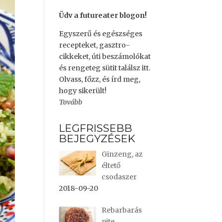
Üdv a futureater blogon!
Egyszerű és egészséges
recepteket, gasztro-
cikkeket, úti beszámolókat
és rengeteg sütit találsz itt.
Olvass, főzz, és írd meg,
hogy sikerült!
Tovább
LEGFRISSEBB
BEJEGYZÉSEK
Ginzeng, az
éltető
csodaszer
2018-09-20
Rebarbarás
pite