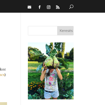
kkor
ncs
)