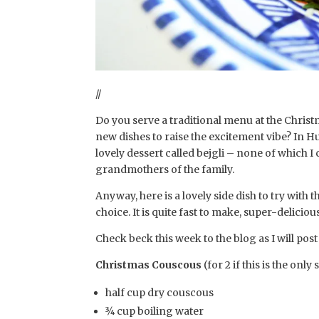
//
Do you serve a traditional menu at the Chris
new dishes to raise the excitement vibe? In Hu
lovely dessert called bejgli – none of which I
grandmothers of the family.
Anyway, here is a lovely side dish to try with t
choice. It is quite fast to make, super-deliciou
Check beck this week to the blog as I will po
Christmas Couscous
(for 2 if this is the only
half cup dry couscous
¾ cup boiling water