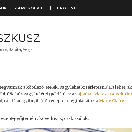
RIK
KAPCSOLAT
ENGLISH
SZKUSZ
aire
,
Saláta
,
Vega
gvannak a kötelező ételek, vagy lehet kísérletezni? Ha lehet, a
bbféle hús vagy halétel (például ez a
vajpuha, ízletes aranydurbi
l, ráadásul gyönyörű. A receptet megtaláljátok a
Marie Claire
irecept-gyűjtemény következik, csak szólok.