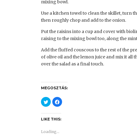
mixing bowl.
Use a kitchen towel to clean the skillet, turn 
then roughly chop and add to the onion.
Put the raisins into a cup and cover with biol
raising to the mixing bowl too, along the mint
Add the fluffed couscous to the rest of the p
of olive oil and the lemon juice and mix it a
over the salad as a final touch.
MEGOSZTÁS:
C
C
l
l
i
i
c
c
k
k
t
t
LIKE THIS:
o
o
s
s
h
h
Loading...
a
a