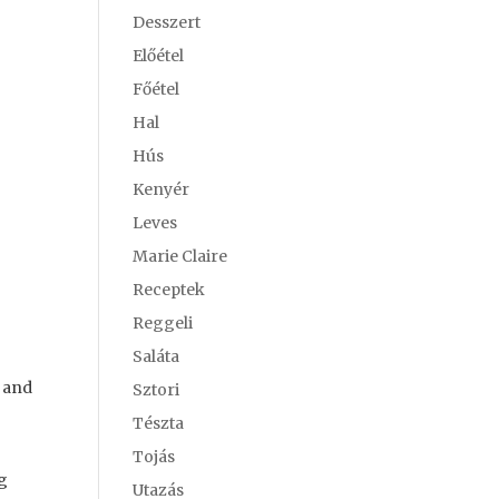
Desszert
Előétel
Főétel
Hal
Hús
Kenyér
Leves
Marie Claire
Receptek
Reggeli
Saláta
r and
Sztori
Tészta
Tojás
ig
Utazás