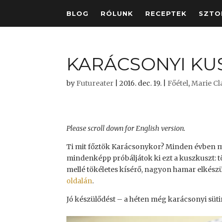
BLOG
RÓLUNK
RECEPTEK
SZTO
KARÁCSONYI KU
by
Futureater
|
2016. dec. 19.
|
Főétel
,
Marie Cl
Please scroll down for English version.
Ti mit főztök Karácsonykor? Minden évben me
mindenképp próbáljátok ki ezt a kuszkuszt: tö
mellé tökéletes kísérő, nagyon hamar elkészü
oldalán
.
Jó készülődést – a héten még karácsonyi süt