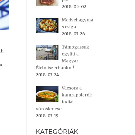
2018-05-02
Medvehagymá
s csiga
2018-03-26
Támogassuk
th
együtt a
Magyar
nd
Élelmiszerbankot!
2018-03-24
Vacsora a
kamrapolcról:
indiai
vöröslencse
2018-03-19
KATEGÓRIÁK