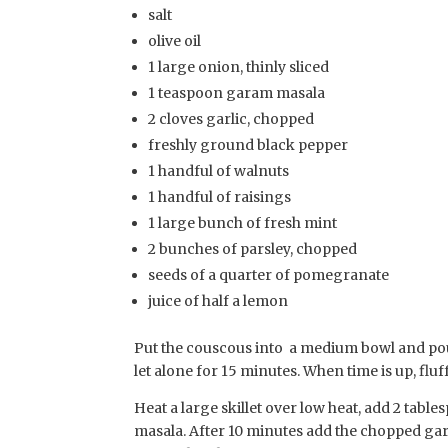
salt
olive oil
1 large onion, thinly sliced
1 teaspoon garam masala
2 cloves garlic, chopped
freshly ground black pepper
1 handful of walnuts
1 handful of raisings
1 large bunch of fresh mint
2 bunches of parsley, chopped
seeds of a quarter of pomegranate
juice of half a lemon
Put the couscous into a medium bowl and pour 
let alone for 15 minutes. When time is up, fluff 
Heat a large skillet over low heat, add 2 table
masala. After 10 minutes add the chopped garl