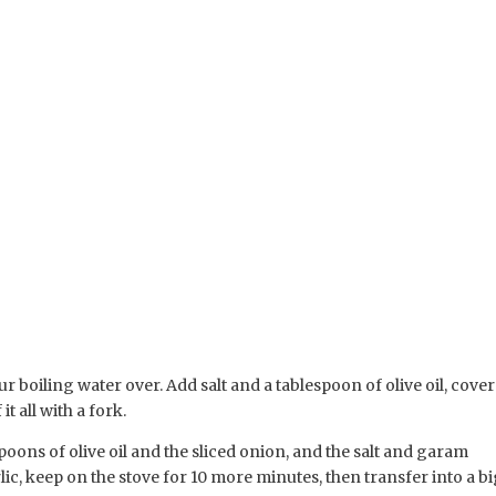
boiling water over. Add salt and a tablespoon of olive oil, cove
it all with a fork.
spoons of olive oil and the sliced onion, and the salt and garam
ic, keep on the stove for 10 more minutes, then transfer into a b