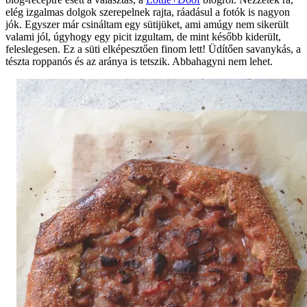
elég izgalmas dolgok szerepelnek rajta, ráadásul a fotók is nagyon
jók. Egyszer már csináltam egy sütijüket, ami amúgy nem sikerült
valami jól, úgyhogy egy picit izgultam, de mint később kiderült,
feleslegesen. Ez a süti elképesztően finom lett! Üdítően savanykás, a
tészta roppanós és az aránya is tetszik. Abbahagyni nem lehet.