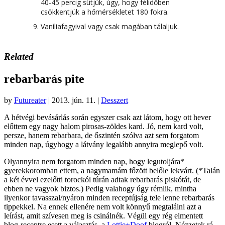
40-45 percig sütjük, úgy, hogy félidőben
csökkentjük a hőmérsékletet 180 fokra.
Vaníliafagyival vagy csak magában tálaljuk.
Related
rebarbarás pite
by
Futureater
|
2013. jún. 11.
|
Desszert
A hétvégi bevásárlás során egyszer csak azt látom, hogy ott hever
előttem egy nagy halom pirosas-zöldes kard. Jó, nem kard volt,
persze, hanem rebarbara, de őszintén szólva azt sem forgatom
minden nap, úgyhogy a látvány legalább annyira meglepő volt.
Olyannyira nem forgatom minden nap, hogy legutoljára*
gyerekkoromban ettem, a nagymamám főzött belőle lekvárt. (*Talán
a két évvel ezelőtti torockói túrán adtak rebarbarás piskótát, de
ebben ne vagyok biztos.) Pedig valahogy úgy rémlik, mintha
ilyenkor tavasszal/nyáron minden receptújság tele lenne rebarbarás
tippekkel. Na ennek ellenére nem volt könnyű megtalálni azt a
leírást, amit szívesen meg is csinálnék. Végül egy rég elmentett
blog-receptre esett a választás, a
Lottie+Doof
blogról. Nézzetek rá,