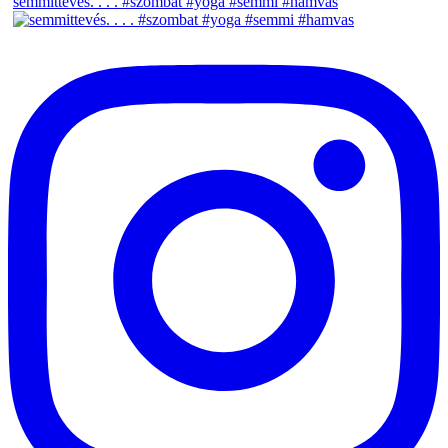
semmittevés. . . . #szombat #yoga #semmi #hamvas