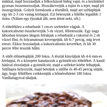
mákkal, majd hozzáadjuk a felkockázott hideg vajat, és a kezünkkel
gyorsan összemorzsoljuk. Hozzákeverjük a tojást és a tejet, majd jól
összegyúrjuk. Golyót formázunk a tésztából, majd azt szétlapítjuk
egy kb 2-3 cm vastag körlappá. Ezt betesszük a hűtőbe legalább 1
órára. (Nálam egy éjszakát állt, nem ártott neki, sőt.)
A töltelékhez a rebarbarát 1 cm-es szeletekre vágjuk. A
kukoricalisztet összekeverjük 5 ek vízzel, félretesszük. Egy nagy
lábosban közepes lángon felrakjuk a rebarbarát a cukorral és 2 ek
vízzel főni, és folyamatosan kevergetjük, kb 6-7 percig, míg levet
ereszt. Ekkor hozzáadjuk a kukoricalisztes keveréket, és kb 30
percre félre tesszük hűlni.
A sütőt előmelegítjük 200 fokra. A tésztát kinyújtjuk kb 4-6 mm-es
körlappá, és a közepére kanalazzuk a gyümölcsös tölteléket. A kanál
hátával eloszlatjuk a gyümölcsöt, majd a széleket körbe felhajtjuk.
Sütőlapra helyezzük, majd betoljuk a sütőbe és 40-45 percig sütjük,
úgy, hogy félidőben csökkentjük a hőmérsékletet 180 fokra.
Vaníliafagyival tálaljuk.