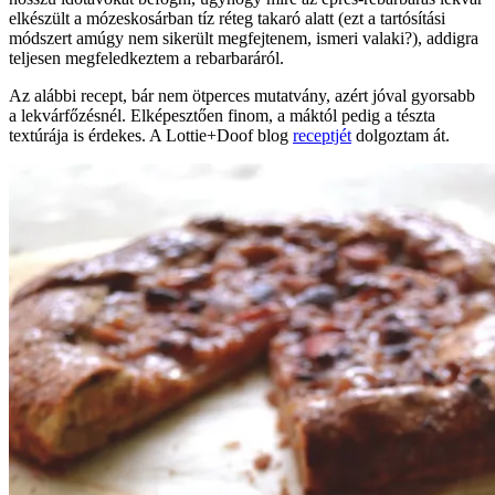
elkészült a mózeskosárban tíz réteg takaró alatt (ezt a tartósítási
módszert amúgy nem sikerült megfejtenem, ismeri valaki?), addigra
teljesen megfeledkeztem a rebarbaráról.
Az alábbi recept, bár nem ötperces mutatvány, azért jóval gyorsabb
a lekvárfőzésnél. Elképesztően finom, a máktól pedig a tészta
textúrája is érdekes. A Lottie+Doof blog
receptjét
dolgoztam át.