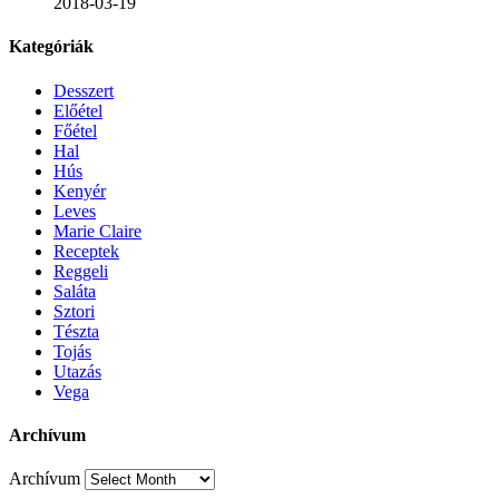
2018-03-19
Kategóriák
Desszert
Előétel
Főétel
Hal
Hús
Kenyér
Leves
Marie Claire
Receptek
Reggeli
Saláta
Sztori
Tészta
Tojás
Utazás
Vega
Archívum
Archívum