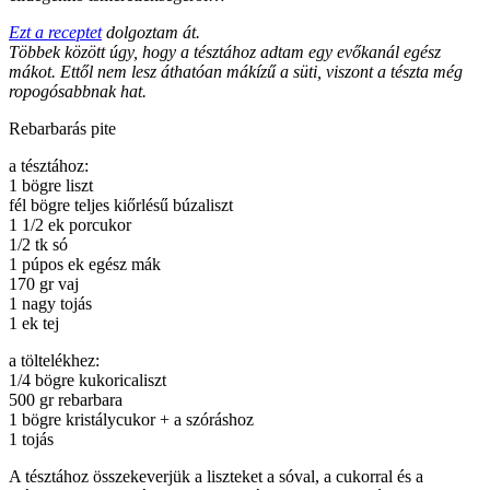
Ezt a receptet
dolgoztam át.
Többek között úgy, hogy a tésztához adtam egy evőkanál egész
mákot. Ettől nem lesz áthatóan mákízű a süti, viszont a tészta még
ropogósabbnak hat.
Rebarbarás pite
a tésztához:
1 bögre liszt
fél bögre teljes kiőrlésű búzaliszt
1 1/2 ek porcukor
1/2 tk só
1 púpos ek egész mák
170 gr vaj
1 nagy tojás
1 ek tej
a töltelékhez:
1/4 bögre kukoricaliszt
500 gr rebarbara
1 bögre kristálycukor + a szóráshoz
1 tojás
A tésztához összekeverjük a liszteket a sóval, a cukorral és a