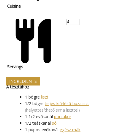
Cuisine
Servings
INGREDIENTS
A tésztához
1
bögre
liszt
1/2
bögre
teljes kiőrlésű búzaliszt
(helyettesíthető sima liszttel)
1 1/2
evőkanál
porcukor
1/2
teáskanál
só
1
púpos evőkanál
egész mák