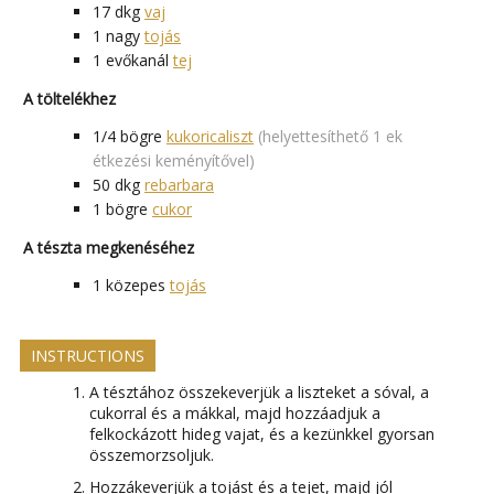
17
dkg
vaj
1
nagy
tojás
1
evőkanál
tej
A töltelékhez
1/4
bögre
kukoricaliszt
(helyettesíthető 1 ek
étkezési keményítővel)
50
dkg
rebarbara
1
bögre
cukor
A tészta megkenéséhez
1
közepes
tojás
INSTRUCTIONS
A tésztához összekeverjük a liszteket a sóval, a
cukorral és a mákkal, majd hozzáadjuk a
felkockázott hideg vajat, és a kezünkkel gyorsan
összemorzsoljuk.
Hozzákeverjük a tojást és a tejet, majd jól