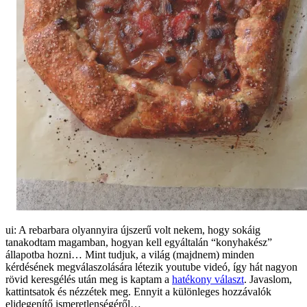
ui: A rebarbara olyannyira újszerű volt nekem, hogy sokáig
tanakodtam magamban, hogyan kell egyáltalán “konyhakész”
állapotba hozni… Mint tudjuk, a világ (majdnem) minden
kérdésének megválaszolására létezik youtube videó, így hát nagyon
rövid keresgélés után meg is kaptam a
hatékony választ
. Javaslom,
kattintsatok és nézzétek meg. Ennyit a különleges hozzávalók
elidegenítő ismeretlenségéről…