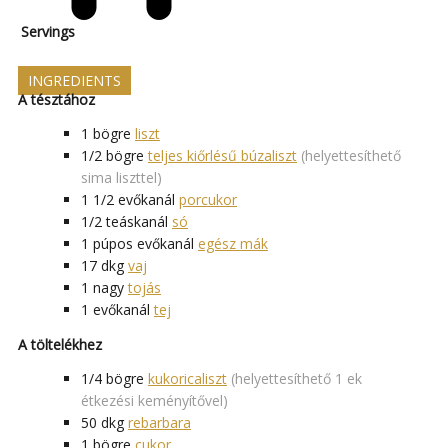
Servings
INGREDIENTS
A tésztához
1
bögre
liszt
1/2
bögre
teljes kiőrlésű búzaliszt
(helyettesíthető
sima liszttel)
1 1/2
evőkanál
porcukor
1/2
teáskanál
só
1
púpos evőkanál
egész mák
17
dkg
vaj
1
nagy
tojás
1
evőkanál
tej
A töltelékhez
1/4
bögre
kukoricaliszt
(helyettesíthető 1 ek
étkezési keményítővel)
50
dkg
rebarbara
1
bögre
cukor