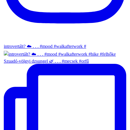
introvertált? ☁️ . . . #mood #walkafterwork #
Szuadó-völgyi dzsungel 🌿 . . . #mecsek #orfű