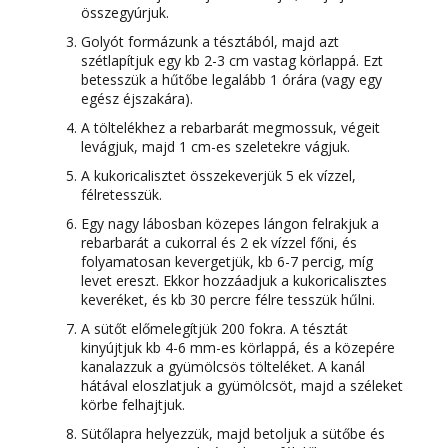
összegyúrjuk.
Golyót formázunk a tésztából, majd azt
szétlapítjuk egy kb 2-3 cm vastag körlappá. Ezt
betesszük a hűtőbe legalább 1 órára (vagy egy
egész éjszakára).
A töltelékhez a rebarbarát megmossuk, végeit
levágjuk, majd 1 cm-es szeletekre vágjuk.
A kukoricalisztet összekeverjük 5 ek vízzel,
félretesszük.
Egy nagy lábosban közepes lángon felrakjuk a
rebarbarát a cukorral és 2 ek vízzel főni, és
folyamatosan kevergetjük, kb 6-7 percig, míg
levet ereszt. Ekkor hozzáadjuk a kukoricalisztes
keveréket, és kb 30 percre félre tesszük hűlni.
A sütőt előmelegítjük 200 fokra. A tésztát
kinyújtjuk kb 4-6 mm-es körlappá, és a közepére
kanalazzuk a gyümölcsös tölteléket. A kanál
hátával eloszlatjuk a gyümölcsöt, majd a széleket
körbe felhajtjuk.
Sütőlapra helyezzük, majd betoljuk a sütőbe és