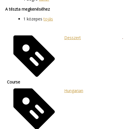
A tészta megkenéséhez
1
közepes
tojás
Desszert
Course
Hungarian