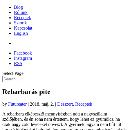
Blog
Rólunk
Receptek
Sztorik
Kapcsolat
English
Facebook
Instagram
RSS
Select Page
Rebarbarás pite
by
Futureater
|
2018. máj. 2.
|
Desszert
,
Receptek
A rebarbara elképesztő mennyiségben nőtt a nagyszüleim
szőlőjében, és én soha nem értettem, hogy lehet ez gyümölcs, ha
csak nagy zöld leveleket növeszt. A gyermeki agyam nem bírt túl
hosszú időtávokat befogni, úgyhogy mire az epres-rebarbarás lekvár