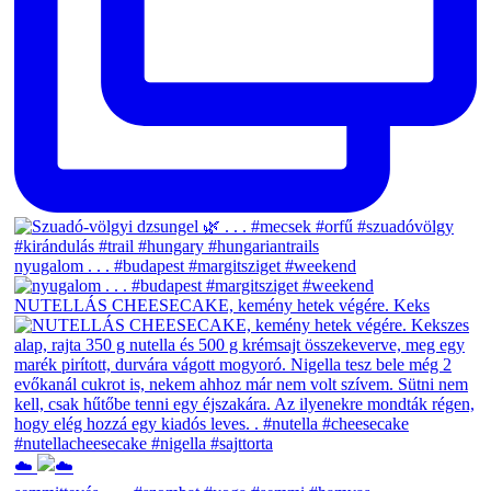
nyugalom . . . #budapest #margitsziget #weekend
NUTELLÁS CHEESECAKE, kemény hetek végére. Keks
☁️