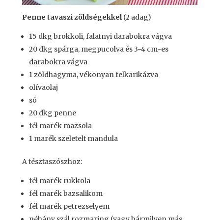
Penne tavaszi zöldségekkel
(2 adag)
15 dkg brokkoli, falatnyi darabokra vágva
20 dkg spárga, megpucolva és 3-4 cm-es
darabokra vágva
1 zöldhagyma, vékonyan felkarikázva
olívaolaj
só
20 dkg penne
fél marék mazsola
1 marék szeletelt mandula
A tésztaszószhoz:
fél marék rukkola
fél marék bazsalikom
fél marék petrezselyem
néhány szál rozmaring (vagy bármilyen más,