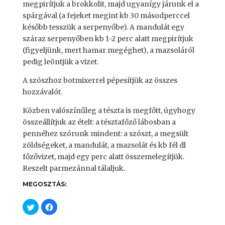
megpirítjuk a brokkolit, majd ugyanígy járunk el a
spárgával (a fejeket megint kb 30 másodperccel
később tesszük a serpenyőbe). A mandulát egy
száraz serpenyőben kb 1-2 perc alatt megpirítjuk
(figyeljünk, mert hamar megéghet), a mazsoláról
pedig leöntjük a vizet.
A szószhoz botmixerrel pépesítjük az összes
hozzávalót.
Közben valószínűleg a tészta is megfőtt, úgyhogy
összeállítjuk az ételt: a tésztafőző lábosban a
pennéhez szórunk mindent: a szószt, a megsült
zöldségeket, a mandulát, a mazsolát és kb fél dl
főzővizet, majd egy perc alatt összemelegítjük.
Reszelt parmezánnal tálaljuk.
MEGOSZTÁS:
C
C
l
l
i
i
c
c