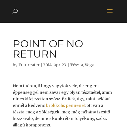
POINT OF NO
RETURN
by
Futureater
|
2014. ápr. 23.
|
Tészta
,
Vega
Nem tudom, ti hogy vagytok vele, de engem
éppenséggel nem zavar egy olyan tésztaétel, amin
nincs kifejezetten szósz. Értitek, úgy, mint például
ennél a kedvenc
brokkolis pennénél
: ott van a
tészta, meg a zöldségek, meg még néhány ízesítő
hozzávaló, de nincs konkrétan folyékony, szósz
állagú komponens.