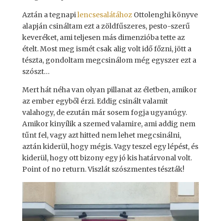
Aztán a tegnapi
lencsesalátához
Ottolenghi könyve
alapján csináltam ezt a zöldfűszeres, pesto-szerű
keveréket, ami teljesen más dimenzióba tette az
ételt. Most meg ismét csak alig volt idő főzni, jött a
tészta, gondoltam megcsinálom még egyszer ezt a
szószt…
Mert hát néha van olyan pillanat az életben, amikor
az ember egyből érzi. Eddig csinált valamit
valahogy, de ezután már sosem fogja ugyanúgy.
Amikor kinyílik a szemed valamire, ami addig nem
tűnt fel, vagy azt hitted nem lehet megcsinálni,
aztán kiderül, hogy mégis. Vagy teszel egy lépést, és
kiderül, hogy ott bizony egy jó kis határvonal volt.
Point of no return. Viszlát szószmentes tészták!