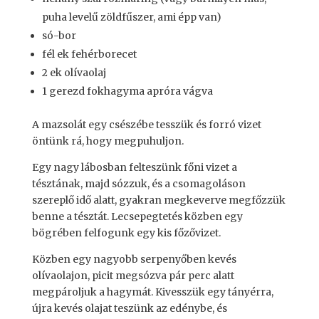
puha levelű zöldfűszer, ami épp van)
só-bor
fél ek fehérborecet
2 ek olívaolaj
1 gerezd fokhagyma apróra vágva
A mazsolát egy csészébe tesszük és forró vizet
öntünk rá, hogy megpuhuljon.
Egy nagy lábosban felteszünk főni vizet a
tésztának, majd sózzuk, és a csomagoláson
szereplő idő alatt, gyakran megkeverve megfőzzük
benne a tésztát. Lecsepegtetés közben egy
bögrében felfogunk egy kis főzővizet.
Közben egy nagyobb serpenyőben kevés
olívaolajon, picit megsózva pár perc alatt
megpároljuk a hagymát. Kivesszük egy tányérra,
újra kevés olajat teszünk az edénybe, és