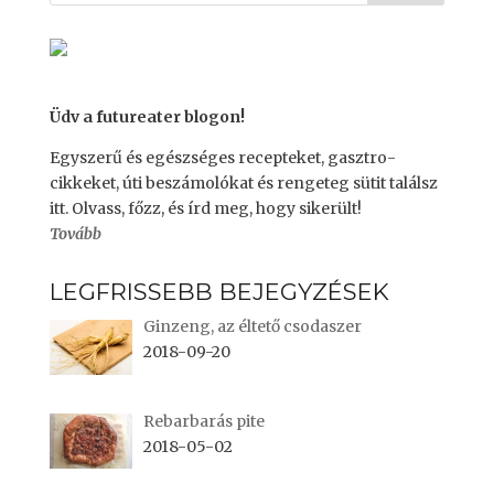
r
o
(
k
O
(
p
O
e
p
n
e
s
n
i
s
n
i
Üdv a futureater blogon!
n
n
e
n
w
e
Egyszerű és egészséges recepteket, gasztro-
w
w
i
w
cikkeket, úti beszámolókat és rengeteg sütit találsz
n
i
itt. Olvass, főzz, és írd meg, hogy sikerült!
d
n
o
d
Tovább
w
o
)
w
)
LEGFRISSEBB BEJEGYZÉSEK
Ginzeng, az éltető csodaszer
2018-09-20
Rebarbarás pite
2018-05-02