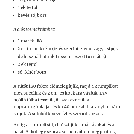
1 ek tejföl
kevés só, bors
A diós tormakrémhez:
1 marék dió
2 ek tormakrém (ízlés szerint enyhe vagy csípős,
de használhatunk frissen reszelt tormát is)
2 ek tejföl
só, fehér bors
A sütőt 180 fokra előmelegítjük, majd a krumplikat
megpucoljuk és 2 cm-es kockára vágjuk. Egy
hőálló tálba tesszük, összekeverjük a
napraforgóolajjal, és kb 40 perc alatt aranybarnára
sütjük. A sütőből kivéve ízlés szerint sózzuk.
Amíg a krumpli sül, elkészítjük a mártásokat és a
halat. A diót egy száraz serpenyőben megpirítjuk,