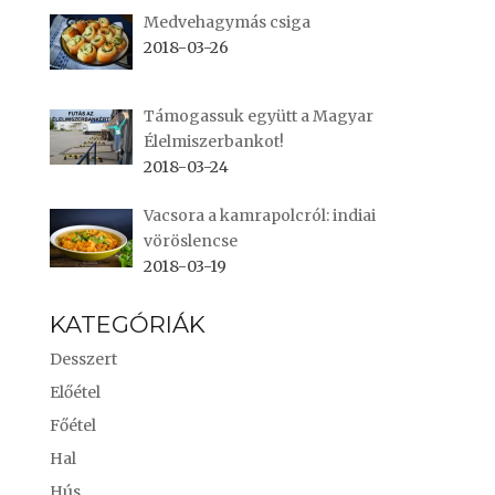
Medvehagymás csiga
2018-03-26
Támogassuk együtt a Magyar
Élelmiszerbankot!
2018-03-24
Vacsora a kamrapolcról: indiai
vöröslencse
2018-03-19
KATEGÓRIÁK
Desszert
Előétel
Főétel
Hal
Hús