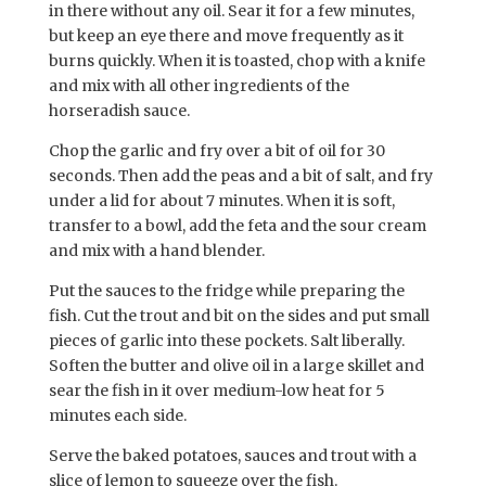
in there without any oil. Sear it for a few minutes,
but keep an eye there and move frequently as it
burns quickly. When it is toasted, chop with a knife
and mix with all other ingredients of the
horseradish sauce.
Chop the garlic and fry over a bit of oil for 30
seconds. Then add the peas and a bit of salt, and fry
under a lid for about 7 minutes. When it is soft,
transfer to a bowl, add the feta and the sour cream
and mix with a hand blender.
Put the sauces to the fridge while preparing the
fish. Cut the trout and bit on the sides and put small
pieces of garlic into these pockets. Salt liberally.
Soften the butter and olive oil in a large skillet and
sear the fish in it over medium-low heat for 5
minutes each side.
Serve the baked potatoes, sauces and trout with a
slice of lemon to squeeze over the fish.