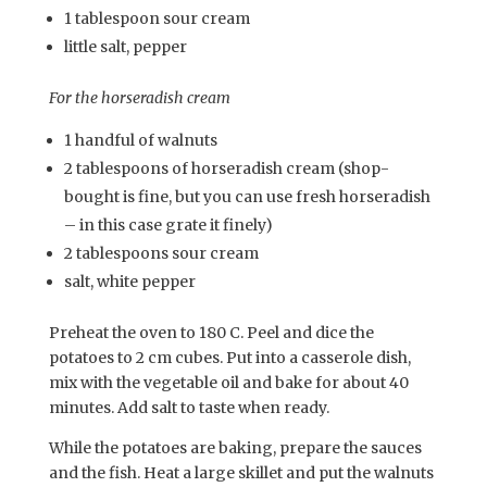
1 tablespoon sour cream
little salt, pepper
For the horseradish cream
1 handful of walnuts
2 tablespoons of horseradish cream (shop-
bought is fine, but you can use fresh horseradish
– in this case grate it finely)
2 tablespoons sour cream
salt, white pepper
Preheat the oven to 180 C. Peel and dice the
potatoes to 2 cm cubes. Put into a casserole dish,
mix with the vegetable oil and bake for about 40
minutes. Add salt to taste when ready.
While the potatoes are baking, prepare the sauces
and the fish. Heat a large skillet and put the walnuts