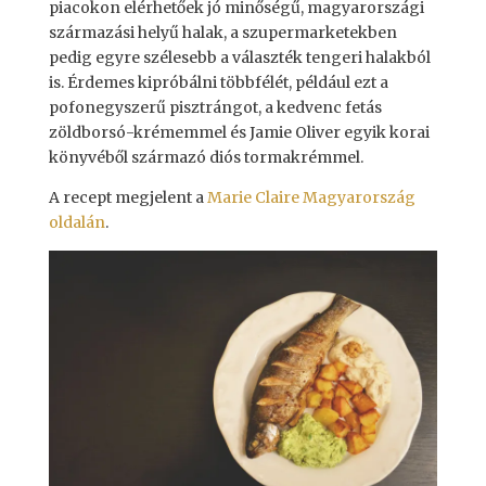
piacokon elérhetőek jó minőségű, magyarországi
származási helyű halak, a szupermarketekben
pedig egyre szélesebb a választék tengeri halakból
is. Érdemes kipróbálni többfélét, például ezt a
pofonegyszerű pisztrángot, a kedvenc fetás
zöldborsó-krémemmel és Jamie Oliver egyik korai
könyvéből származó diós tormakrémmel.
A recept megjelent a
Marie Claire Magyarország
oldalán
.