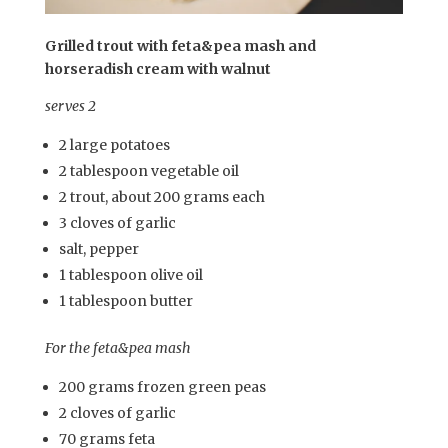
Grilled trout with feta&pea mash and
horseradish cream with walnut
serves 2
2 large potatoes
2 tablespoon vegetable oil
2 trout, about 200 grams each
3 cloves of garlic
salt, pepper
1 tablespoon olive oil
1 tablespoon butter
For the feta&pea mash
200 grams frozen green peas
2 cloves of garlic
70 grams feta