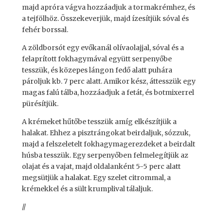
majd apróra vágva hozzáadjuk a tormakrémhez, és
a tejfölhöz. Összekeverjük, majd ízesítjük sóval és
fehér borssal.
A zöldborsót egy evőkanál olívaolajjal, sóval és a
felaprított fokhagymával együtt serpenyőbe
tesszük, és közepes lángon fedő alatt puhára
pároljuk kb. 7 perc alatt. Amikor kész, áttesszük egy
magas falú tálba, hozzáadjuk a fetát, és botmixerrel
pürésítjük.
A krémeket hűtőbe tesszük amíg elkészítjük a
halakat. Ehhez a pisztrángokat beirdaljuk, sózzuk,
majd a felszeletelt fokhagymagerezdeket a beirdalt
húsba tesszük. Egy serpenyőben felmelegítjük az
olajat és a vajat, majd oldalanként 5-5 perc alatt
megsütjük a halakat. Egy szelet citrommal, a
krémekkel és a sült krumplival tálaljuk.
//