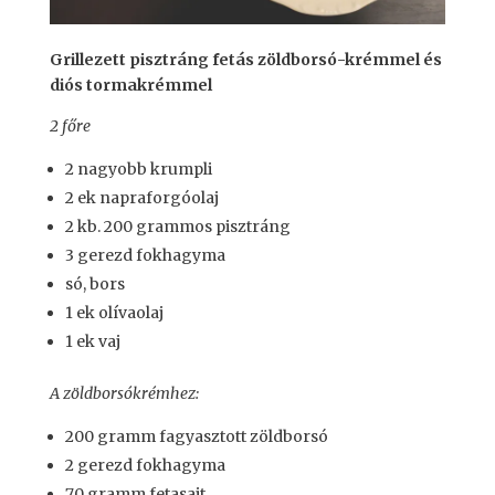
Grillezett pisztráng fetás zöldborsó-krémmel és
diós tormakrémmel
2 főre
2 nagyobb krumpli
2 ek napraforgóolaj
2 kb. 200 grammos pisztráng
3 gerezd fokhagyma
só, bors
1 ek olívaolaj
1 ek vaj
A zöldborsókrémhez:
200 gramm fagyasztott zöldborsó
2 gerezd fokhagyma
70 gramm fetasajt