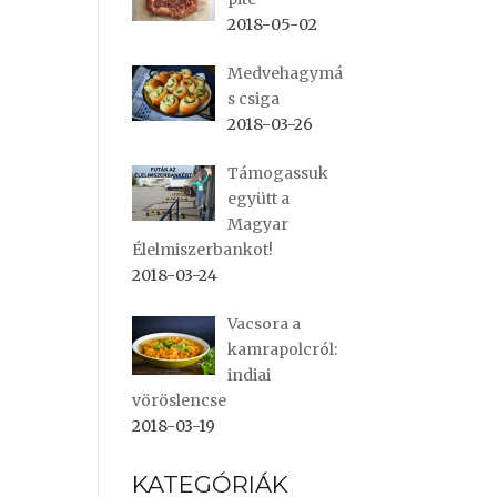
2018-05-02
Medvehagymá
s csiga
2018-03-26
Támogassuk
együtt a
Magyar
Élelmiszerbankot!
2018-03-24
Vacsora a
kamrapolcról:
indiai
vöröslencse
2018-03-19
KATEGÓRIÁK