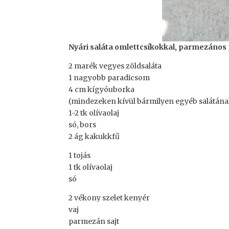
Nyári saláta omlettcsíkokkal, parmezános 
2 marék vegyes zöldsaláta
1 nagyobb paradicsom
4 cm kígyóuborka
(mindezeken kívül bármilyen egyéb salátának 
1-2 tk olívaolaj
só, bors
2 ág kakukkfű
1 tojás
1 tk olívaolaj
só
2 vékony szelet kenyér
vaj
parmezán sajt