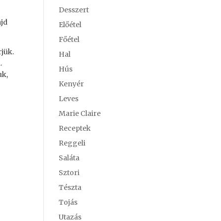
Desszert
ajd
Előétel
Főétel
rjük.
Hal
.
Hús
uk,
Kenyér
Leves
Marie Claire
Receptek
Reggeli
Saláta
Sztori
Tészta
Tojás
Utazás