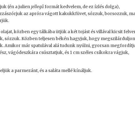
juk (én a julien
jellegű
formát kedvelem, de ez ízlés dolga),
 Hozzászórjuk az apróra vágott kakukkfüvet, sózzuk, borsozzuk, m
rjük.
ajat, közben egy tálkába ütjük a két tojást és villával kicsit felve
jük, sózzuk. Közben teljesen békén hagyjuk, hogy megszilárduljon
. Amikor már spatulával alá tudunk nyúlni, gyorsan megfordítj
kész, vágódeszkára csúsztatjuk, és 1 cm széles csíkokra vágjuk,
jük a parmezánt, és a saláta mellé kínáljuk.