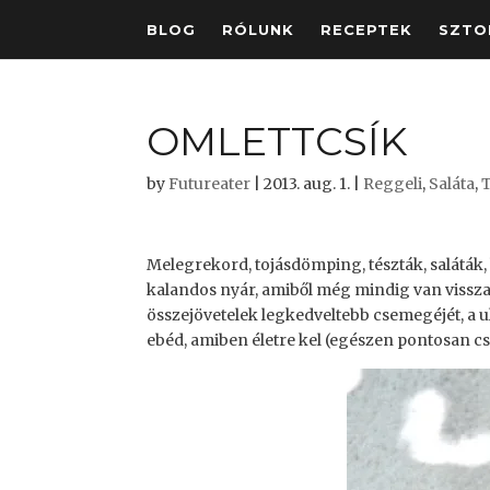
BLOG
RÓLUNK
RECEPTEK
SZTO
OMLETTCSÍK
by
Futureater
|
2013. aug. 1.
|
Reggeli
,
Saláta
,
Melegrekord, tojásdömping, tészták, saláták, 
kalandos nyár, amiből még mindig van vissz
összejövetelek legkedveltebb csemegéjét, a u
ebéd, amiben életre kel (egészen pontosan csi