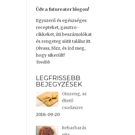
Üdv a futureater blogon!
Egyszerű és egészséges
recepteket, gasztro-
cikkeket, úti beszámolókat
és rengeteg sütit találsz itt.
Olvass, főzz, és írd meg,
hogy sikerült!
Tovább
LEGFRISSEBB
BEJEGYZÉSEK
Ginzeng, az
éltető
csodaszer
2018-09-20
Rebarbarás
pite