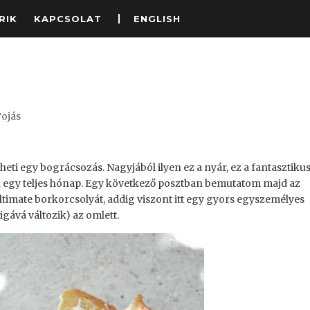
RIK
KAPCSOLAT
ENGLISH
Tojás
heti egy bográcsozás. Nagyjából ilyen ez a nyár, ez a fantasztikus
a egy teljes hónap. Egy következő posztban bemutatom majd az
ltimate borkorcsolyát, addig viszont itt egy gyors egyszemélyes
gává változik) az omlett.