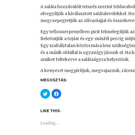
A saláta hozzávalóit tetszés szerint feldarabol
elvegyítjük a kiválasztott salátalevelekkel.
megcsepegtetjük az olívaolajjal és összekeve
Egy teflonserpenyőben picit felmelegítjük az ol
Beleöntjük a tojást és egy-másfél percig süt
Egy szabálytalan körformára lesz szükségünk
és a másik oldallal is ugyanígy járunk el. Ha 
amiket feltekerve a salátaágyra helyezünk.
A kenyeret megpirítjuk, megvajazzuk, ráreszel
MEGOSZTÁS:
C
C
l
l
i
i
c
c
k
k
t
t
LIKE THIS:
o
o
s
s
h
h
Loading...
a
a
r
r
e
e