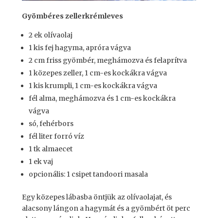
Gyömbéres zellerkrémleves
2 ek olívaolaj
1 kis fej hagyma, apróra vágva
2 cm friss gyömbér, meghámozva és felaprítva
1 közepes zeller, 1 cm-es kockákra vágva
1 kis krumpli, 1 cm-es kockákra vágva
fél alma, meghámozva és 1 cm-es kockákra
vágva
só, fehérbors
fél liter forró víz
1 tk almaecet
1 ek vaj
opcionális: 1 csipet tandoori masala
Egy közepes lábasba öntjük az olívaolajat, és
alacsony lángon a hagymát és a gyömbért öt perc