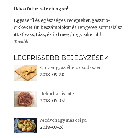
s
n
i
s
n
i
Üdv a futureater blogon!
n
n
e
n
w
e
Egyszerű és egészséges recepteket, gasztro-
w
w
i
w
cikkeket, úti beszámolókat és rengeteg sütit találsz
n
i
itt. Olvass, főzz, és írd meg, hogy sikerült!
d
n
o
d
Tovább
w
o
)
w
)
LEGFRISSEBB BEJEGYZÉSEK
Ginzeng, az éltető csodaszer
2018-09-20
Rebarbarás pite
2018-05-02
Medvehagymás csiga
2018-03-26