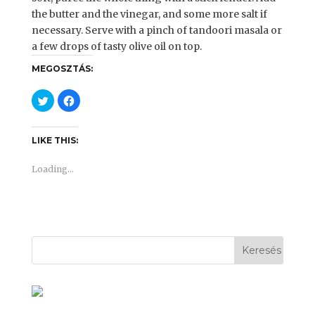
the butter and the vinegar, and some more salt if
necessary. Serve with a pinch of tandoori masala or
a few drops of tasty olive oil on top.
MEGOSZTÁS:
C
C
l
l
i
i
c
c
k
k
t
t
LIKE THIS:
o
o
s
s
h
h
Loading...
a
a
r
r
e
e
o
o
n
n
T
F
w
a
i
c
t
e
t
b
e
o
r
o
(
k
O
(
p
O
e
p
n
e