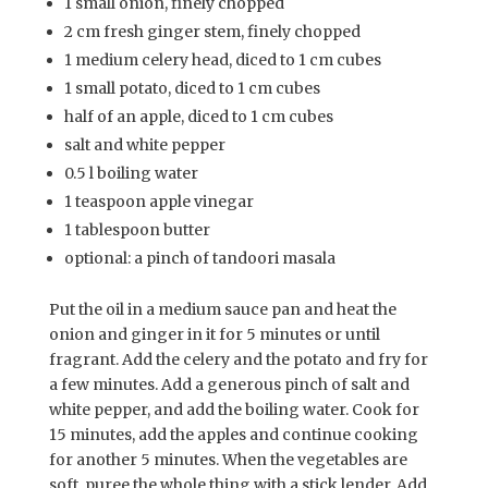
1 small onion, finely chopped
2 cm fresh ginger stem, finely chopped
1 medium celery head, diced to 1 cm cubes
1 small potato, diced to 1 cm cubes
half of an apple, diced to 1 cm cubes
salt and white pepper
0.5 l boiling water
1 teaspoon apple vinegar
1 tablespoon butter
optional: a pinch of tandoori masala
Put the oil in a medium sauce pan and heat the
onion and ginger in it for 5 minutes or until
fragrant. Add the celery and the potato and fry for
a few minutes. Add a generous pinch of salt and
white pepper, and add the boiling water. Cook for
15 minutes, add the apples and continue cooking
for another 5 minutes. When the vegetables are
soft, puree the whole thing with a stick lender. Add