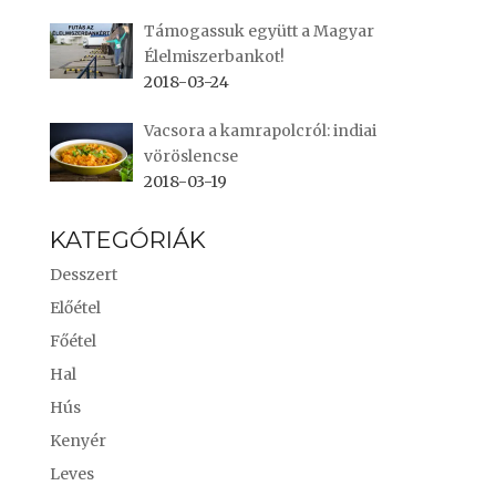
Támogassuk együtt a Magyar
Élelmiszerbankot!
2018-03-24
Vacsora a kamrapolcról: indiai
vöröslencse
2018-03-19
KATEGÓRIÁK
Desszert
Előétel
Főétel
Hal
Hús
Kenyér
Leves