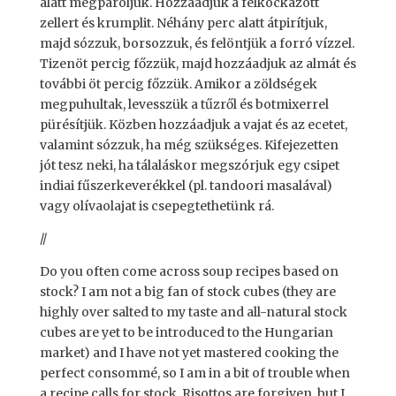
alatt megpároljuk. Hozzáadjuk a felkockázott
zellert és krumplit. Néhány perc alatt átpirítjuk,
majd sózzuk, borsozzuk, és felöntjük a forró vízzel.
Tizenöt percig főzzük, majd hozzáadjuk az almát és
további öt percig főzzük. Amikor a zöldségek
megpuhultak, levesszük a tűzről és botmixerrel
pürésítjük. Közben hozzáadjuk a vajat és az ecetet,
valamint sózzuk, ha még szükséges. Kifejezetten
jót tesz neki, ha tálaláskor megszórjuk egy csipet
indiai fűszerkeverékkel (pl. tandoori masalával)
vagy olívaolajat is csepegtethetünk rá.
//
Do you often come across soup recipes based on
stock? I am not a big fan of stock cubes (they are
highly over salted to my taste and all-natural stock
cubes are yet to be introduced to the Hungarian
market) and I have not yet mastered cooking the
perfect consommé, so I am in a bit of trouble when
a recipe calls for stock. Risottos are forgiven, but I