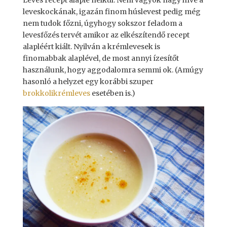
Leves recept alaplé nélkül. Nem vagyok nagy híve a
leveskockának, igazán finom húslevest pedig még
nem tudok főzni, úgyhogy sokszor feladom a
levesfőzés tervét amikor az elkészítendő recept
alapléért kiált. Nyilván a krémlevesek is
finomabbak alaplével, de most annyi ízesítőt
használunk, hogy aggodalomra semmi ok. (Amúgy
hasonló a helyzet egy korábbi szuper
brokkolikrémleves
esetében is.)