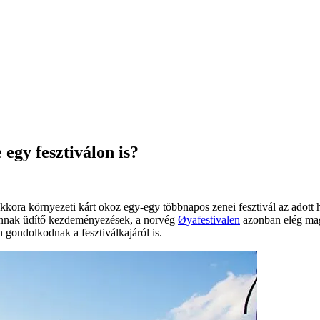
egy fesztiválon is?
kora környezeti kárt okoz egy-egy többnapos zenei fesztivál az adott 
vannak üdítő kezdeményezések, a norvég
Øyafestivalen
azonban elég maga
en gondolkodnak a fesztiválkajáról is.