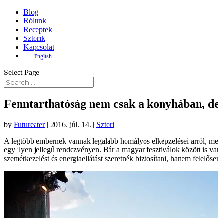
Blog
Rólunk
Receptek
Sztorik
Kapcsolat
English
Select Page
Fenntarthatóság nem csak a konyhában, de 
by
Futureater
|
2016. júl. 14.
|
Sztori
A legtöbb embernek vannak legalább homályos elképzelései arról, mek
egy ilyen jellegű rendezvényen. Bár a magyar fesztiválok között is 
szemétkezelést és energiaellátást szeretnék biztosítani, hanem felelős