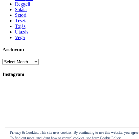
Reggeli
Saláta
Sztori
Tészta
Tojás
Utazás
Vega
Archívum
Instagram
Privacy & Cookies: This site uses cookies. By continuing to use this website, you agree t
© 2017 - w
To find out more, including how to control cookies, see here:
Cookie Policy