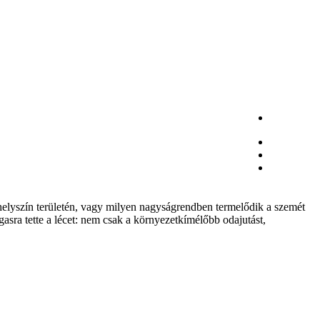
Facebook
Instagram
RSS
helyszín területén, vagy milyen nagyságrendben termelődik a szemét
sra tette a lécet: nem csak a környezetkímélőbb odajutást,