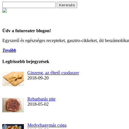
Keresés:
Üdv a futureater blogon!
Egyszerű és egészséges recepteket, gasztro-cikkeket, úti beszámolókat és
Tovább
Legfrissebb bejegyzések
Ginzeng, az éltető csodaszer
2018-09-20
Rebarbarás pite
2018-05-02
Medvehagymás csiga