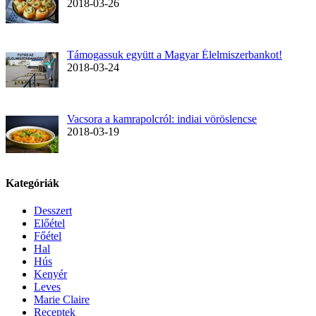
2018-03-26
Támogassuk együtt a Magyar Élelmiszerbankot!
2018-03-24
Vacsora a kamrapolcról: indiai vöröslencse
2018-03-19
Kategóriák
Desszert
Előétel
Főétel
Hal
Hús
Kenyér
Leves
Marie Claire
Receptek