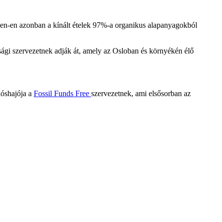
valen-en azonban a kínált ételek 97%-a organikus alapanyagokból
ági szervezetnek adják át, amely az Osloban és környékén élő
lóshajója a
Fossil Funds Free
szervezetnek, ami elsősorban az