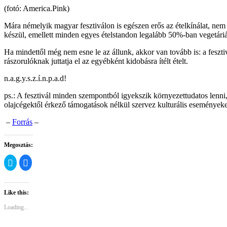
(fotó: America.Pink)
Mára némelyik magyar fesztiválon is egészen erős az ételkínálat, nem 
készül, emellett minden egyes ételstandon legalább 50%-ban vegetáriá
Ha mindettől még nem esne le az állunk, akkor van tovább is: a feszt
rászorulóknak juttatja el az egyébként kidobásra ítélt ételt.
n.a.g.y.s.z.í.n.p.a.d!
ps.: A fesztivál minden szempontból igyekszik környezettudatos lenni, 
olajcégektől érkező támogatások nélkül szervez kulturális eseményeke
–
Forrás
–
Megosztás:
Click
Click
to
to
share
share
on
on
Twitter
Facebook
(Opens
(Opens
Like this:
in
in
new
new
Loading...
window)
window)