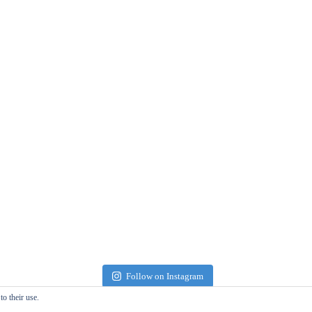
Follow on Instagram
o their use.
ww.futureater.com. All Rights Reserved. | Made with
b