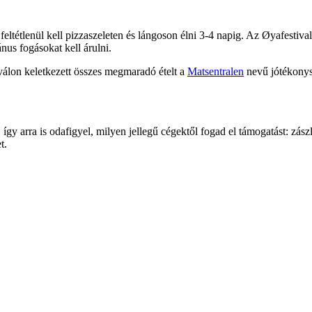
feltétlenül kell pizzaszeleten és lángoson élni 3-4 napig. Az Øyafesti
nus fogásokat kell árulni.
iválon keletkezett összes megmaradó ételt a
Matsentralen
nevű jótékonys
így arra is odafigyel, milyen jellegű cégektől fogad el támogatást: zász
t.