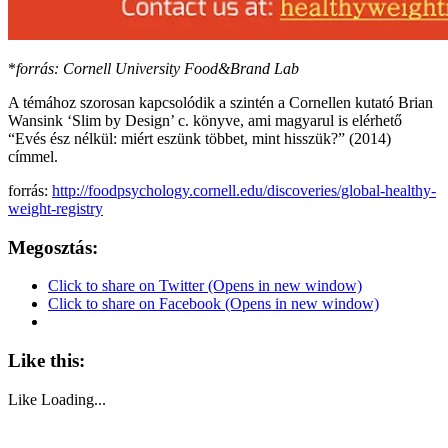
*
forrás: Cornell University Food&Brand Lab
A témához szorosan kapcsolódik a szintén a Cornellen kutató Brian
Wansink ‘Slim by Design’ c. könyve, ami magyarul is elérhető
“
Evés ész nélkül: miért eszünk többet, mint hisszük?” (2014)
címmel.
forrás:
http://foodpsychology.cornell.edu/discoveries/global-healthy-
weight-registry
Megosztás:
Click to share on Twitter (Opens in new window)
Click to share on Facebook (Opens in new window)
Like this:
Like
Loading...