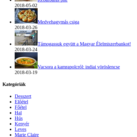
2018-05-02
Medvehagymás csiga
2018-03-26
Támogassuk együtt a Magyar Élelmiszerbankot!
2018-03-24
Vacsora a kamrapolcról: indiai vöröslencse
2018-03-19
Kategóriák
Desszert
Előétel
Főétel
Hal
Hús
Kenyér
Leves
Marie Claire