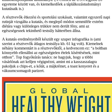
egyeteme között van, és kiemelkedőek a táplálkozástudományi
kutatásaik is.)
A résztvevők étkezési és sportolási szokásait, valamint egyszerű napi
rutinját vizsgálta a kutatás, és meglepő módon semmiféle extrém
diétára vagy különleges trükkre nem derült fény, ami az
egészségesnek tekinthető testsúly hátterében állna.
A kutatás eredményeiből készült egy szuper infografika is (ami
szerint a résztvevők átlagos testsúlya kb. 61 kg volt). Kiemelnek
néhány kommentárt is a résztvevőktől, a kedvencem ez: “a boltban
könnyebb ellenállni az egészségtelen ételek kísértésének, mint
otthon”. Top fogyókúrás tanács: ne hagyjuk, hogy a többi
vásárlónak azt kelljen végignézni, amint mi a kasszaszalagra
pakoljuk a chips-et, a kólát, a májkrémet, a toast kenyeret és a
vákuumcsomagolt parizert.