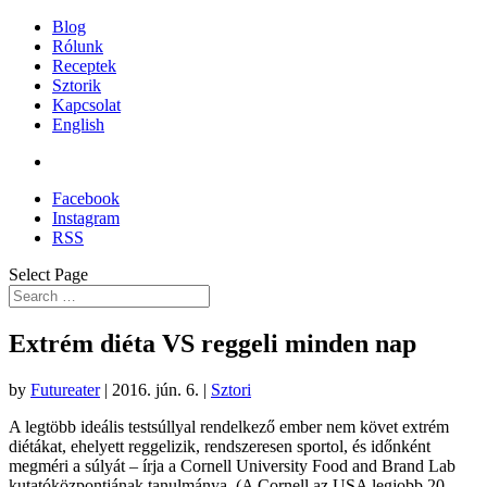
Blog
Rólunk
Receptek
Sztorik
Kapcsolat
English
Facebook
Instagram
RSS
Select Page
Extrém diéta VS reggeli minden nap
by
Futureater
|
2016. jún. 6.
|
Sztori
A legtöbb ideális testsúllyal rendelkező ember nem követ extrém
diétákat, ehelyett reggelizik, rendszeresen sportol, és időnként
megméri a súlyát – írja a Cornell University Food and Brand Lab
kutatóközpontjának tanulmánya. (A Cornell az USA legjobb 20