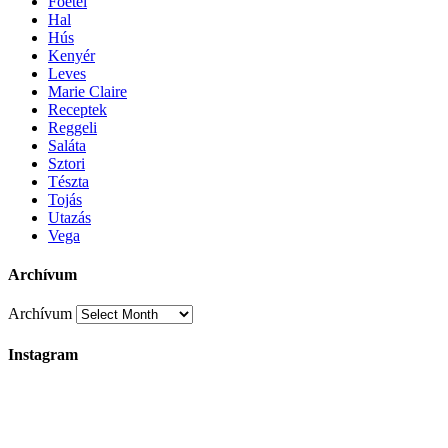
Főétel
Hal
Hús
Kenyér
Leves
Marie Claire
Receptek
Reggeli
Saláta
Sztori
Tészta
Tojás
Utazás
Vega
Archívum
Archívum
Instagram