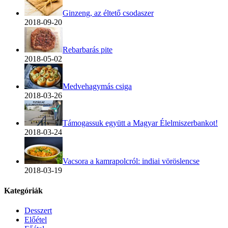
Ginzeng, az éltető csodaszer
2018-09-20
Rebarbarás pite
2018-05-02
Medvehagymás csiga
2018-03-26
Támogassuk együtt a Magyar Élelmiszerbankot!
2018-03-24
Vacsora a kamrapolcról: indiai vöröslencse
2018-03-19
Kategóriák
Desszert
Előétel