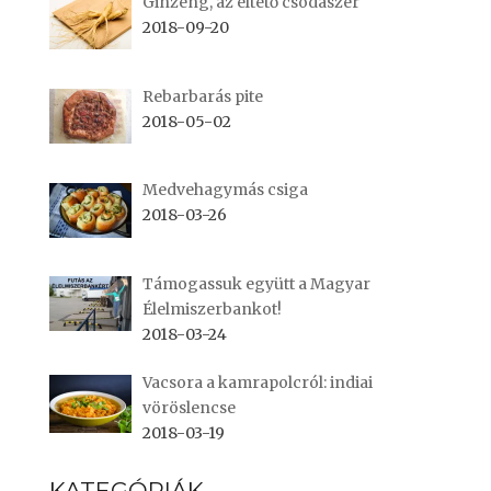
Ginzeng, az éltető csodaszer
2018-09-20
Rebarbarás pite
2018-05-02
Medvehagymás csiga
2018-03-26
Támogassuk együtt a Magyar
Élelmiszerbankot!
2018-03-24
Vacsora a kamrapolcról: indiai
vöröslencse
2018-03-19
KATEGÓRIÁK