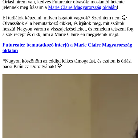
Óriási hírem van, kedves Futureater olvasók: mostantól hetente
jelennek meg írásaim a
Marie Claire Magyarország oldalán
!
El tudjátok képzelni, milyen izgatott vagyok? Szerintem nem 🙂
Olvassátok el a bemutatkozó cikket, és írjátok meg, mit szóltok
hozzá! Nagyon várom a visszajelzéseiteket, és remélem tetszeni fog
a sok recept és cikk, ami a Marie Claire-en megjelenik majd.
Futureater bemutatkozó interjú a Marie Claire Magyarország
oldalán
*Nagyon köszönöm az eddigi lelkes támogatást, és ezúton is óriási
pacsi Kránicz Dorottyának! 💙