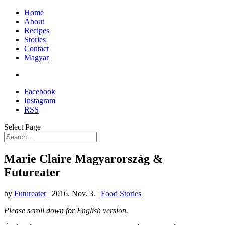
Home
About
Recipes
Stories
Contact
Magyar
Facebook
Instagram
RSS
Select Page
Marie Claire Magyarország &
Futureater
by
Futureater
|
2016. Nov. 3.
|
Food Stories
Please scroll down for English version.