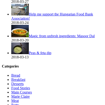
2018-03-27
Help me support the Hungarian Food Bank
Association!
2018-03-24
Magic from unfresh ingredients: Masoor Dal
2018-03-20
Peas & feta dip
2018-03-13
Categories
Bread
Breakfast
Desserts
Food Stories
Main Courses
Marie Claire
Meat
Party